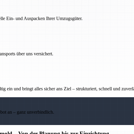
nelle Ein- und Auspacken Ihrer Umzugsgüter.
nsports über uns versichert.
g ein und bringt alles sicher ans Ziel – strukturiert, schnell und zuverl
ebot an – ganz unverbindlich.
old – Von der Planung bis zur Einrichtung