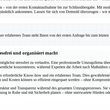
ten – von der ersten Kontaktaufnahme bis zur Schlüssübergabe. Mit mo
 pünktlich ankommen. Lassen Sie sich von Detmold überzeugen – wir 
 erfahrenes Team steht Ihnen von der ersten Anfrage bis zum letzten Ka
ssfrei und organisiert macht
öglichst stressfrei zu verlaufen. Eine professionelle Umzugsfirma über
entliche konzentrieren, während Experten die Arbeit nach Maßstäben d
s erforderliche Know-how und ein erfahrenes Team. Dies gewährleiste
en und Kosten können so effizient eingespart werden – ohne Kompromiss
e Struktur und Transparenz während des gesamten Umzugsprozesses. Sie 
n Umzug in Ruhe und mit Sicherheit planen – ohne unerwartete Hürden 