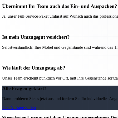
Übernimmt Ihr Team auch das Ein- und Auspacken?
Ja, unser Full-Service-Paket umfasst auf Wunsch auch das professio
Ist mein Umzugsgut versichert?
Selbstverständlich! Ihre Möbel und Gegenstände sind während des Tra
Wie läuft der Umzugstag ab?
Unser Team erscheint pünktlich vor Ort, lädt Ihre Gegenstände sorgfälti
Alle Fragen geklärt?
Dann probieren Sie es jetzt aus und fordern Sie Ihr individuelles Ang
Jetzt Anfrage starten
Stressfreier Umzug mit dem Umzugsunternehmen Detm