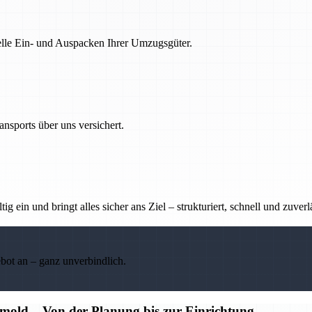
nelle Ein- und Auspacken Ihrer Umzugsgüter.
nsports über uns versichert.
g ein und bringt alles sicher ans Ziel – strukturiert, schnell und zuverl
ebot an – ganz unverbindlich.
old – Von der Planung bis zur Einrichtung