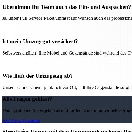
Übernimmt Ihr Team auch das Ein- und Auspacken?
Ja, unser Full-Service-Paket umfasst auf Wunsch auch das professio
Ist mein Umzugsgut versichert?
Selbstverständlich! Ihre Möbel und Gegenstände sind während des Tra
Wie läuft der Umzugstag ab?
Unser Team erscheint pünktlich vor Ort, lädt Ihre Gegenstände sorgfälti
Alle Fragen geklärt?
Dann probieren Sie es jetzt aus und fordern Sie Ihr individuelles Ang
Jetzt Anfrage starten
Stressfreier Umzug mit dem Umzugsunternehmen Detm