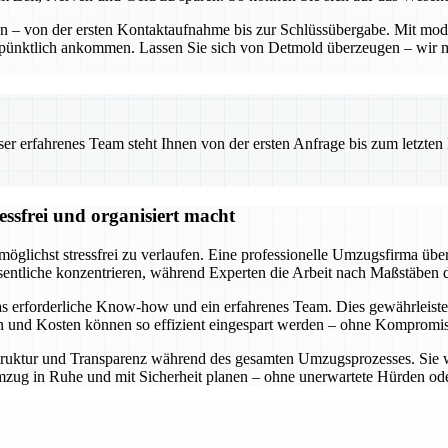
ten – von der ersten Kontaktaufnahme bis zur Schlüssübergabe. Mit mo
 pünktlich ankommen. Lassen Sie sich von Detmold überzeugen – wir 
 erfahrenes Team steht Ihnen von der ersten Anfrage bis zum letzten Ka
ssfrei und organisiert macht
öglichst stressfrei zu verlaufen. Eine professionelle Umzugsfirma über
entliche konzentrieren, während Experten die Arbeit nach Maßstäben d
s erforderliche Know-how und ein erfahrenes Team. Dies gewährleiste
en und Kosten können so effizient eingespart werden – ohne Kompromiss
e Struktur und Transparenz während des gesamten Umzugsprozesses. Sie 
n Umzug in Ruhe und mit Sicherheit planen – ohne unerwartete Hürden 