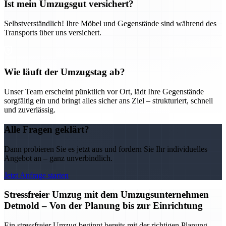
Ist mein Umzugsgut versichert?
Selbstverständlich! Ihre Möbel und Gegenstände sind während des
Transports über uns versichert.
Wie läuft der Umzugstag ab?
Unser Team erscheint pünktlich vor Ort, lädt Ihre Gegenstände
sorgfältig ein und bringt alles sicher ans Ziel – strukturiert, schnell
und zuverlässig.
Alle Fragen geklärt?
Dann probieren Sie es jetzt aus und fordern Sie Ihr individuelles
Angebot an – ganz unverbindlich.
Jetzt Anfrage starten
Stressfreier Umzug mit dem Umzugsunternehmen
Detmold – Von der Planung bis zur Einrichtung
Ein stressfreier Umzug beginnt bereits mit der richtigen Planung –