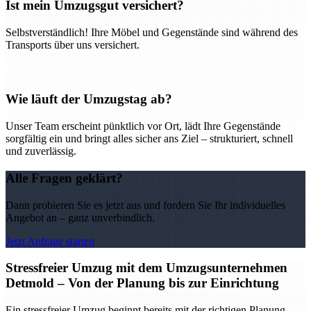
Ist mein Umzugsgut versichert?
Selbstverständlich! Ihre Möbel und Gegenstände sind während des
Transports über uns versichert.
Wie läuft der Umzugstag ab?
Unser Team erscheint pünktlich vor Ort, lädt Ihre Gegenstände
sorgfältig ein und bringt alles sicher ans Ziel – strukturiert, schnell
und zuverlässig.
Alle Fragen geklärt?
Dann probieren Sie es jetzt aus und fordern Sie Ihr individuelles
Angebot an – ganz unverbindlich.
Jetzt Anfrage starten
Stressfreier Umzug mit dem Umzugsunternehmen
Detmold – Von der Planung bis zur Einrichtung
Ein stressfreier Umzug beginnt bereits mit der richtigen Planung –