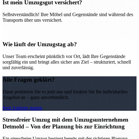
Ist mein Umzugsgut versichert?
Selbstverständlich! Ihre Möbel und Gegenstände sind während des
Transports über uns versichert.
Wie läuft der Umzugstag ab?
Unser Team erscheint pünktlich vor Ort, lädt Ihre Gegenstände
sorgfältig ein und bringt alles sicher ans Ziel – strukturiert, schnell
und zuverlässig.
Alle Fragen geklärt?
Dann probieren Sie es jetzt aus und fordern Sie Ihr individuelles
Angebot an – ganz unverbindlich.
Jetzt Anfrage starten
Stressfreier Umzug mit dem Umzugsunternehmen
Detmold – Von der Planung bis zur Einrichtung
Ein stressfreier Umzug beginnt bereits mit der richtigen Planung –