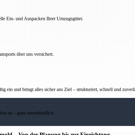
nelle Ein- und Auspacken Ihrer Umzugsgüter.
nsports über uns versichert.
g ein und bringt alles sicher ans Ziel – strukturiert, schnell und zuverl
ebot an – ganz unverbindlich.
old – Von der Planung bis zur Einrichtung