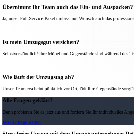
Übernimmt Ihr Team auch das Ein- und Auspacken?
Ja, unser Full-Service-Paket umfasst auf Wunsch auch das professio
Ist mein Umzugsgut versichert?
Selbstverständlich! Ihre Möbel und Gegenstände sind während des Tra
Wie läuft der Umzugstag ab?
Unser Team erscheint pünktlich vor Ort, lädt Ihre Gegenstände sorgfälti
Alle Fragen geklärt?
Dann probieren Sie es jetzt aus und fordern Sie Ihr individuelles Ang
Jetzt Anfrage starten
Stressfreier Umzug mit dem Umzugsunternehmen Detm