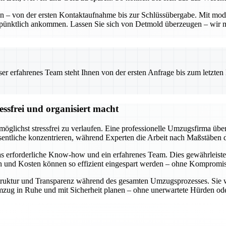
ten – von der ersten Kontaktaufnahme bis zur Schlüssübergabe. Mit mo
 pünktlich ankommen. Lassen Sie sich von Detmold überzeugen – wir 
 erfahrenes Team steht Ihnen von der ersten Anfrage bis zum letzten Ka
ssfrei und organisiert macht
öglichst stressfrei zu verlaufen. Eine professionelle Umzugsfirma über
entliche konzentrieren, während Experten die Arbeit nach Maßstäben d
s erforderliche Know-how und ein erfahrenes Team. Dies gewährleiste
en und Kosten können so effizient eingespart werden – ohne Kompromiss
e Struktur und Transparenz während des gesamten Umzugsprozesses. Sie 
n Umzug in Ruhe und mit Sicherheit planen – ohne unerwartete Hürden 