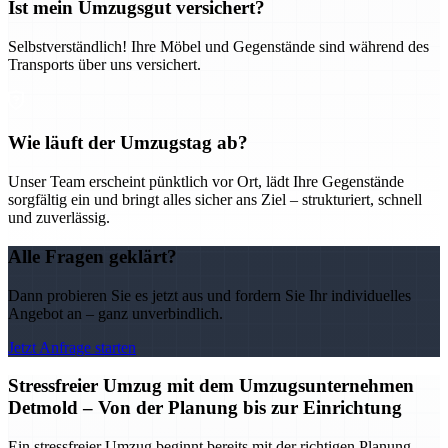
Ist mein Umzugsgut versichert?
Selbstverständlich! Ihre Möbel und Gegenstände sind während des
Transports über uns versichert.
Wie läuft der Umzugstag ab?
Unser Team erscheint pünktlich vor Ort, lädt Ihre Gegenstände
sorgfältig ein und bringt alles sicher ans Ziel – strukturiert, schnell
und zuverlässig.
Alle Fragen geklärt?
Dann probieren Sie es jetzt aus und fordern Sie Ihr individuelles
Angebot an – ganz unverbindlich.
Jetzt Anfrage starten
Stressfreier Umzug mit dem Umzugsunternehmen
Detmold – Von der Planung bis zur Einrichtung
Ein stressfreier Umzug beginnt bereits mit der richtigen Planung –