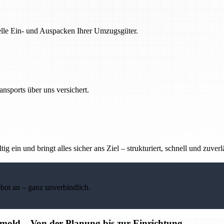
nelle Ein- und Auspacken Ihrer Umzugsgüter.
nsports über uns versichert.
g ein und bringt alles sicher ans Ziel – strukturiert, schnell und zuverl
ebot an – ganz unverbindlich.
old – Von der Planung bis zur Einrichtung