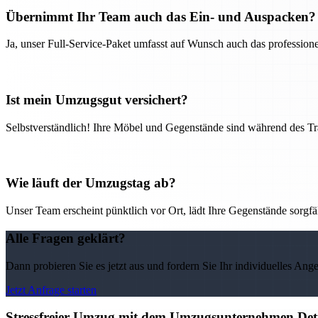
Übernimmt Ihr Team auch das Ein- und Auspacken?
Ja, unser Full-Service-Paket umfasst auf Wunsch auch das professio
Ist mein Umzugsgut versichert?
Selbstverständlich! Ihre Möbel und Gegenstände sind während des Tra
Wie läuft der Umzugstag ab?
Unser Team erscheint pünktlich vor Ort, lädt Ihre Gegenstände sorgfälti
Alle Fragen geklärt?
Dann probieren Sie es jetzt aus und fordern Sie Ihr individuelles Ang
Jetzt Anfrage starten
Stressfreier Umzug mit dem Umzugsunternehmen Detm