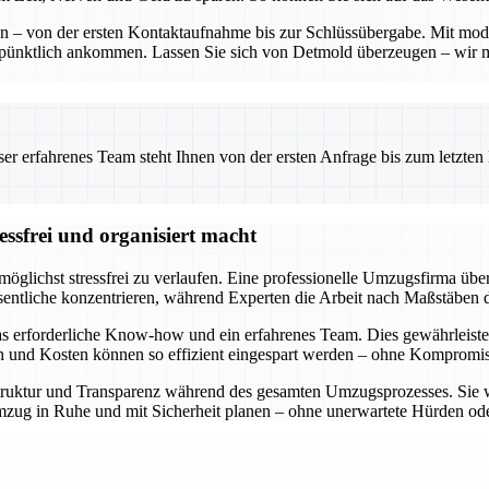
ten – von der ersten Kontaktaufnahme bis zur Schlüssübergabe. Mit mo
 pünktlich ankommen. Lassen Sie sich von Detmold überzeugen – wir 
 erfahrenes Team steht Ihnen von der ersten Anfrage bis zum letzten Ka
ssfrei und organisiert macht
öglichst stressfrei zu verlaufen. Eine professionelle Umzugsfirma über
entliche konzentrieren, während Experten die Arbeit nach Maßstäben d
s erforderliche Know-how und ein erfahrenes Team. Dies gewährleiste
en und Kosten können so effizient eingespart werden – ohne Kompromiss
e Struktur und Transparenz während des gesamten Umzugsprozesses. Sie 
n Umzug in Ruhe und mit Sicherheit planen – ohne unerwartete Hürden 