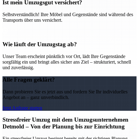
Ist mein Umzugsgut versichert?
Selbstverständlich! Ihre Möbel und Gegenstände sind während des
Transports über uns versichert.
Wie läuft der Umzugstag ab?
Unser Team erscheint pünktlich vor Ort, lädt Ihre Gegenstände
sorgfältig ein und bringt alles sicher ans Ziel – strukturiert, schnell
und zuverlässig.
Alle Fragen geklärt?
Dann probieren Sie es jetzt aus und fordern Sie Ihr individuelles
Angebot an – ganz unverbindlich.
Jetzt Anfrage starten
Stressfreier Umzug mit dem Umzugsunternehmen
Detmold – Von der Planung bis zur Einrichtung
Ein stressfreier Umzug beginnt bereits mit der richtigen Planung –