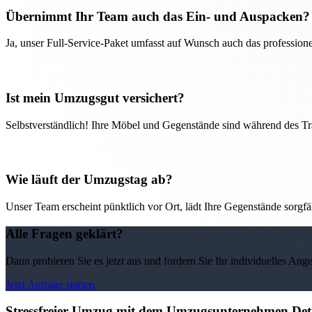
Übernimmt Ihr Team auch das Ein- und Auspacken?
Ja, unser Full-Service-Paket umfasst auf Wunsch auch das professio
Ist mein Umzugsgut versichert?
Selbstverständlich! Ihre Möbel und Gegenstände sind während des Tra
Wie läuft der Umzugstag ab?
Unser Team erscheint pünktlich vor Ort, lädt Ihre Gegenstände sorgfälti
Alle Fragen geklärt?
Dann probieren Sie es jetzt aus und fordern Sie Ihr individuelles Ang
Jetzt Anfrage starten
Stressfreier Umzug mit dem Umzugsunternehmen Detm