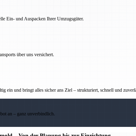
nelle Ein- und Auspacken Ihrer Umzugsgüter.
nsports über uns versichert.
g ein und bringt alles sicher ans Ziel – strukturiert, schnell und zuverl
ebot an – ganz unverbindlich.
old – Von der Planung bis zur Einrichtung