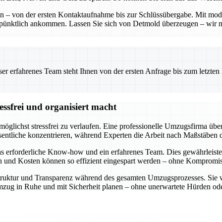
ten – von der ersten Kontaktaufnahme bis zur Schlüssübergabe. Mit mo
 pünktlich ankommen. Lassen Sie sich von Detmold überzeugen – wir 
 erfahrenes Team steht Ihnen von der ersten Anfrage bis zum letzten Ka
ssfrei und organisiert macht
öglichst stressfrei zu verlaufen. Eine professionelle Umzugsfirma über
entliche konzentrieren, während Experten die Arbeit nach Maßstäben d
s erforderliche Know-how und ein erfahrenes Team. Dies gewährleiste
en und Kosten können so effizient eingespart werden – ohne Kompromiss
e Struktur und Transparenz während des gesamten Umzugsprozesses. Sie 
n Umzug in Ruhe und mit Sicherheit planen – ohne unerwartete Hürden 