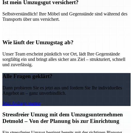
Ist mein Umzugsgut versichert?
Selbstverständlich! Ihre Möbel und Gegenstände sind während des
Transports über uns versichert.
Wie läuft der Umzugstag ab?
Unser Team erscheint pünktlich vor Ort, lädt Ihre Gegenstände
sorgfältig ein und bringt alles sicher ans Ziel – strukturiert, schnell
und zuverlässig.
Alle Fragen geklärt?
Dann probieren Sie es jetzt aus und fordern Sie Ihr individuelles
Angebot an – ganz unverbindlich.
Jetzt Anfrage starten
Stressfreier Umzug mit dem Umzugsunternehmen
Detmold – Von der Planung bis zur Einrichtung
Ein stressfreier Umzug beginnt bereits mit der richtigen Planung –