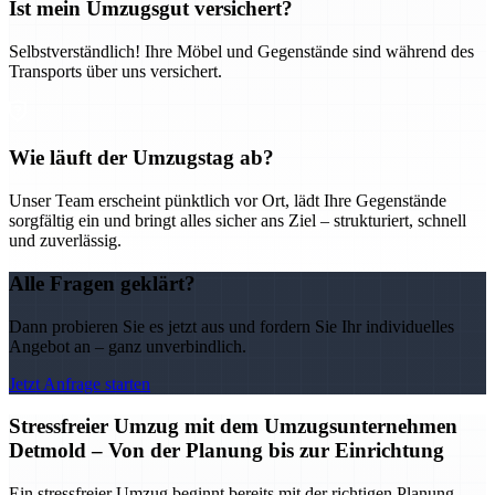
Ist mein Umzugsgut versichert?
Selbstverständlich! Ihre Möbel und Gegenstände sind während des
Transports über uns versichert.
Wie läuft der Umzugstag ab?
Unser Team erscheint pünktlich vor Ort, lädt Ihre Gegenstände
sorgfältig ein und bringt alles sicher ans Ziel – strukturiert, schnell
und zuverlässig.
Alle Fragen geklärt?
Dann probieren Sie es jetzt aus und fordern Sie Ihr individuelles
Angebot an – ganz unverbindlich.
Jetzt Anfrage starten
Stressfreier Umzug mit dem Umzugsunternehmen
Detmold – Von der Planung bis zur Einrichtung
Ein stressfreier Umzug beginnt bereits mit der richtigen Planung –