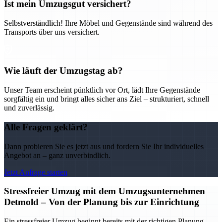
Ist mein Umzugsgut versichert?
Selbstverständlich! Ihre Möbel und Gegenstände sind während des
Transports über uns versichert.
Wie läuft der Umzugstag ab?
Unser Team erscheint pünktlich vor Ort, lädt Ihre Gegenstände
sorgfältig ein und bringt alles sicher ans Ziel – strukturiert, schnell
und zuverlässig.
Alle Fragen geklärt?
Dann probieren Sie es jetzt aus und fordern Sie Ihr individuelles
Angebot an – ganz unverbindlich.
Jetzt Anfrage starten
Stressfreier Umzug mit dem Umzugsunternehmen
Detmold – Von der Planung bis zur Einrichtung
Ein stressfreier Umzug beginnt bereits mit der richtigen Planung –