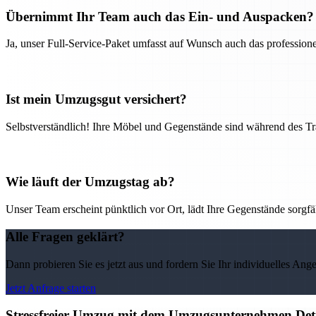
Übernimmt Ihr Team auch das Ein- und Auspacken?
Ja, unser Full-Service-Paket umfasst auf Wunsch auch das professio
Ist mein Umzugsgut versichert?
Selbstverständlich! Ihre Möbel und Gegenstände sind während des Tra
Wie läuft der Umzugstag ab?
Unser Team erscheint pünktlich vor Ort, lädt Ihre Gegenstände sorgfälti
Alle Fragen geklärt?
Dann probieren Sie es jetzt aus und fordern Sie Ihr individuelles Ang
Jetzt Anfrage starten
Stressfreier Umzug mit dem Umzugsunternehmen Detm