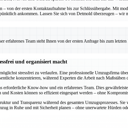
ten – von der ersten Kontaktaufnahme bis zur Schlüssübergabe. Mit mo
 pünktlich ankommen. Lassen Sie sich von Detmold überzeugen – wir 
 erfahrenes Team steht Ihnen von der ersten Anfrage bis zum letzten Ka
ssfrei und organisiert macht
öglichst stressfrei zu verlaufen. Eine professionelle Umzugsfirma über
entliche konzentrieren, während Experten die Arbeit nach Maßstäben d
s erforderliche Know-how und ein erfahrenes Team. Dies gewährleiste
en und Kosten können so effizient eingespart werden – ohne Kompromiss
e Struktur und Transparenz während des gesamten Umzugsprozesses. Sie 
n Umzug in Ruhe und mit Sicherheit planen – ohne unerwartete Hürden 