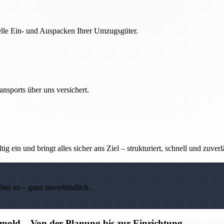
nelle Ein- und Auspacken Ihrer Umzugsgüter.
nsports über uns versichert.
g ein und bringt alles sicher ans Ziel – strukturiert, schnell und zuverl
ebot an – ganz unverbindlich.
old – Von der Planung bis zur Einrichtung