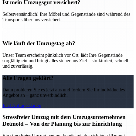
Ist mein Umzugsgut versichert?
Selbstverständlich! Ihre Möbel und Gegenstände sind während des
Transports über uns versichert.
Wie läuft der Umzugstag ab?
Unser Team erscheint pünktlich vor Ort, lädt Ihre Gegenstände
sorgfältig ein und bringt alles sicher ans Ziel – strukturiert, schnell
und zuverlässig.
Alle Fragen geklärt?
Dann probieren Sie es jetzt aus und fordern Sie Ihr individuelles
Angebot an – ganz unverbindlich.
Jetzt Anfrage starten
Stressfreier Umzug mit dem Umzugsunternehmen
Detmold – Von der Planung bis zur Einrichtung
Ein stressfreier Umzug beginnt bereits mit der richtigen Planung –