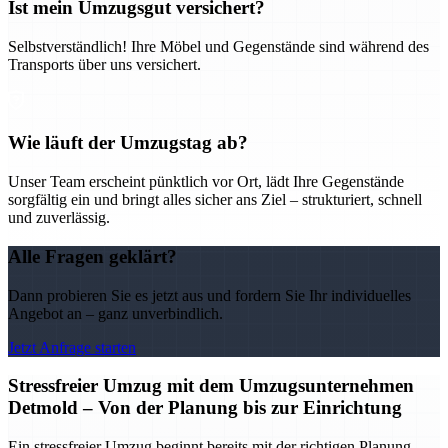
Ist mein Umzugsgut versichert?
Selbstverständlich! Ihre Möbel und Gegenstände sind während des
Transports über uns versichert.
Wie läuft der Umzugstag ab?
Unser Team erscheint pünktlich vor Ort, lädt Ihre Gegenstände
sorgfältig ein und bringt alles sicher ans Ziel – strukturiert, schnell
und zuverlässig.
Alle Fragen geklärt?
Dann probieren Sie es jetzt aus und fordern Sie Ihr individuelles
Angebot an – ganz unverbindlich.
Jetzt Anfrage starten
Stressfreier Umzug mit dem Umzugsunternehmen
Detmold – Von der Planung bis zur Einrichtung
Ein stressfreier Umzug beginnt bereits mit der richtigen Planung –