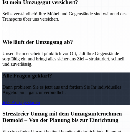
Ist mein Umzugsgut versichert?
Selbstverständlich! Ihre Möbel und Gegenstände sind während des
Transports über uns versichert.
Wie läuft der Umzugstag ab?
Unser Team erscheint pünktlich vor Ort, lädt Ihre Gegenstände
sorgfältig ein und bringt alles sicher ans Ziel – strukturiert, schnell
und zuverlässig.
Alle Fragen geklärt?
Dann probieren Sie es jetzt aus und fordern Sie Ihr individuelles
Angebot an – ganz unverbindlich.
Jetzt Anfrage starten
Stressfreier Umzug mit dem Umzugsunternehmen
Detmold – Von der Planung bis zur Einrichtung
Ein stressfreier Umzug beginnt bereits mit der richtigen Planung –