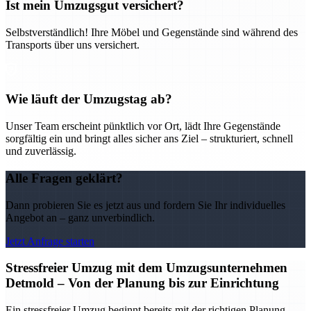
Ist mein Umzugsgut versichert?
Selbstverständlich! Ihre Möbel und Gegenstände sind während des
Transports über uns versichert.
Wie läuft der Umzugstag ab?
Unser Team erscheint pünktlich vor Ort, lädt Ihre Gegenstände
sorgfältig ein und bringt alles sicher ans Ziel – strukturiert, schnell
und zuverlässig.
Alle Fragen geklärt?
Dann probieren Sie es jetzt aus und fordern Sie Ihr individuelles
Angebot an – ganz unverbindlich.
Jetzt Anfrage starten
Stressfreier Umzug mit dem Umzugsunternehmen
Detmold – Von der Planung bis zur Einrichtung
Ein stressfreier Umzug beginnt bereits mit der richtigen Planung –