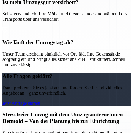
Ist mein Umzugsgut versichert?
Selbstverständlich! Ihre Möbel und Gegenstände sind während des
Transports über uns versichert.
Wie läuft der Umzugstag ab?
Unser Team erscheint pünktlich vor Ort, lädt Ihre Gegenstände
sorgfältig ein und bringt alles sicher ans Ziel – strukturiert, schnell
und zuverlässig.
Alle Fragen geklärt?
Dann probieren Sie es jetzt aus und fordern Sie Ihr individuelles
Angebot an – ganz unverbindlich.
Jetzt Anfrage starten
Stressfreier Umzug mit dem Umzugsunternehmen
Detmold – Von der Planung bis zur Einrichtung
Ein stressfreier Umzug beginnt bereits mit der richtigen Planung –