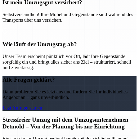
Ist mein Umzugsgut versichert?
Selbstverständlich! Ihre Möbel und Gegenstände sind während des
Transports über uns versichert.
Wie läuft der Umzugstag ab?
Unser Team erscheint pünktlich vor Ort, lädt Ihre Gegenstände
sorgfältig ein und bringt alles sicher ans Ziel – strukturiert, schnell
und zuverlässig.
Alle Fragen geklärt?
Dann probieren Sie es jetzt aus und fordern Sie Ihr individuelles
Angebot an – ganz unverbindlich.
Jetzt Anfrage starten
Stressfreier Umzug mit dem Umzugsunternehmen
Detmold – Von der Planung bis zur Einrichtung
Ein stressfreier Umzug beginnt bereits mit der richtigen Planung –