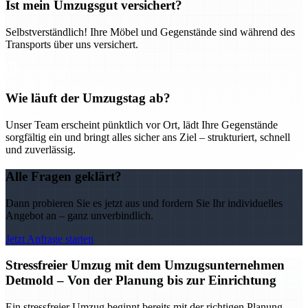
Ist mein Umzugsgut versichert?
Selbstverständlich! Ihre Möbel und Gegenstände sind während des
Transports über uns versichert.
Wie läuft der Umzugstag ab?
Unser Team erscheint pünktlich vor Ort, lädt Ihre Gegenstände
sorgfältig ein und bringt alles sicher ans Ziel – strukturiert, schnell
und zuverlässig.
Alle Fragen geklärt?
Dann probieren Sie es jetzt aus und fordern Sie Ihr individuelles
Angebot an – ganz unverbindlich.
Jetzt Anfrage starten
Stressfreier Umzug mit dem Umzugsunternehmen
Detmold – Von der Planung bis zur Einrichtung
Ein stressfreier Umzug beginnt bereits mit der richtigen Planung –