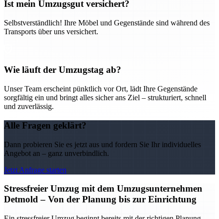
Ist mein Umzugsgut versichert?
Selbstverständlich! Ihre Möbel und Gegenstände sind während des
Transports über uns versichert.
Wie läuft der Umzugstag ab?
Unser Team erscheint pünktlich vor Ort, lädt Ihre Gegenstände
sorgfältig ein und bringt alles sicher ans Ziel – strukturiert, schnell
und zuverlässig.
Alle Fragen geklärt?
Dann probieren Sie es jetzt aus und fordern Sie Ihr individuelles
Angebot an – ganz unverbindlich.
Jetzt Anfrage starten
Stressfreier Umzug mit dem Umzugsunternehmen
Detmold – Von der Planung bis zur Einrichtung
Ein stressfreier Umzug beginnt bereits mit der richtigen Planung –