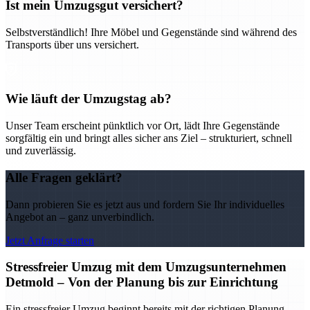
Ist mein Umzugsgut versichert?
Selbstverständlich! Ihre Möbel und Gegenstände sind während des
Transports über uns versichert.
Wie läuft der Umzugstag ab?
Unser Team erscheint pünktlich vor Ort, lädt Ihre Gegenstände
sorgfältig ein und bringt alles sicher ans Ziel – strukturiert, schnell
und zuverlässig.
Alle Fragen geklärt?
Dann probieren Sie es jetzt aus und fordern Sie Ihr individuelles
Angebot an – ganz unverbindlich.
Jetzt Anfrage starten
Stressfreier Umzug mit dem Umzugsunternehmen
Detmold – Von der Planung bis zur Einrichtung
Ein stressfreier Umzug beginnt bereits mit der richtigen Planung –