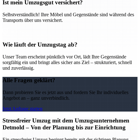
Ist mein Umzugsgut versichert?
Selbstverständlich! Ihre Möbel und Gegenstände sind während des
Transports über uns versichert.
Wie läuft der Umzugstag ab?
Unser Team erscheint pünktlich vor Ort, lädt Ihre Gegenstände
sorgfältig ein und bringt alles sicher ans Ziel – strukturiert, schnell
und zuverlässig.
Alle Fragen geklärt?
Dann probieren Sie es jetzt aus und fordern Sie Ihr individuelles
Angebot an – ganz unverbindlich.
Jetzt Anfrage starten
Stressfreier Umzug mit dem Umzugsunternehmen
Detmold – Von der Planung bis zur Einrichtung
Ein stressfreier Umzug beginnt bereits mit der richtigen Planung –