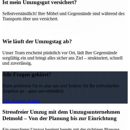
Ist mein Umzugsgut versichert?
Selbstverständlich! Ihre Möbel und Gegenstände sind während des
Transports über uns versichert.
Wie läuft der Umzugstag ab?
Unser Team erscheint pünktlich vor Ort, lädt Ihre Gegenstände
sorgfältig ein und bringt alles sicher ans Ziel – strukturiert, schnell
und zuverlässig.
Alle Fragen geklärt?
Dann probieren Sie es jetzt aus und fordern Sie Ihr individuelles
Angebot an – ganz unverbindlich.
Jetzt Anfrage starten
Stressfreier Umzug mit dem Umzugsunternehmen
Detmold – Von der Planung bis zur Einrichtung
Ein stressfreier Umzug beginnt bereits mit der richtigen Planung –