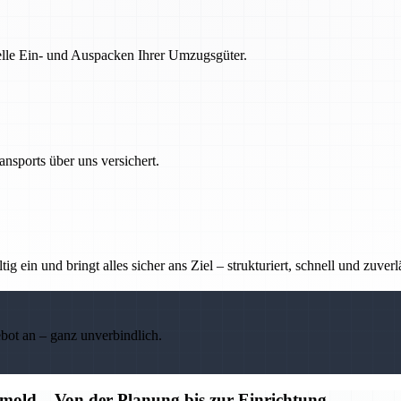
nelle Ein- und Auspacken Ihrer Umzugsgüter.
nsports über uns versichert.
g ein und bringt alles sicher ans Ziel – strukturiert, schnell und zuverl
ebot an – ganz unverbindlich.
old – Von der Planung bis zur Einrichtung