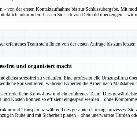
ten – von der ersten Kontaktaufnahme bis zur Schlüssübergabe. Mit mo
 pünktlich ankommen. Lassen Sie sich von Detmold überzeugen – wir 
 erfahrenes Team steht Ihnen von der ersten Anfrage bis zum letzten Ka
ssfrei und organisiert macht
öglichst stressfrei zu verlaufen. Eine professionelle Umzugsfirma über
entliche konzentrieren, während Experten die Arbeit nach Maßstäben d
s erforderliche Know-how und ein erfahrenes Team. Dies gewährleiste
en und Kosten können so effizient eingespart werden – ohne Kompromiss
e Struktur und Transparenz während des gesamten Umzugsprozesses. Sie 
n Umzug in Ruhe und mit Sicherheit planen – ohne unerwartete Hürden 