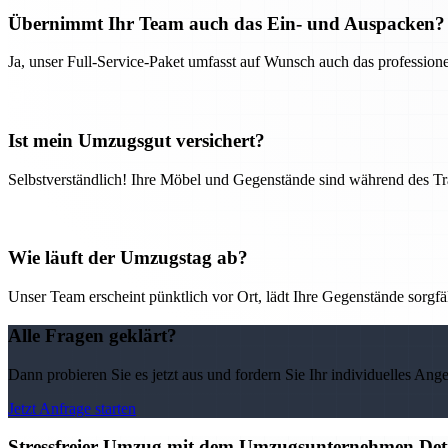
Übernimmt Ihr Team auch das Ein- und Auspacken?
Ja, unser Full-Service-Paket umfasst auf Wunsch auch das professio
Ist mein Umzugsgut versichert?
Selbstverständlich! Ihre Möbel und Gegenstände sind während des Tra
Wie läuft der Umzugstag ab?
Unser Team erscheint pünktlich vor Ort, lädt Ihre Gegenstände sorgfälti
Alle Fragen geklärt?
Dann probieren Sie es jetzt aus und fordern Sie Ihr individuelles Ang
Jetzt Anfrage starten
Stressfreier Umzug mit dem Umzugsunternehmen Detm