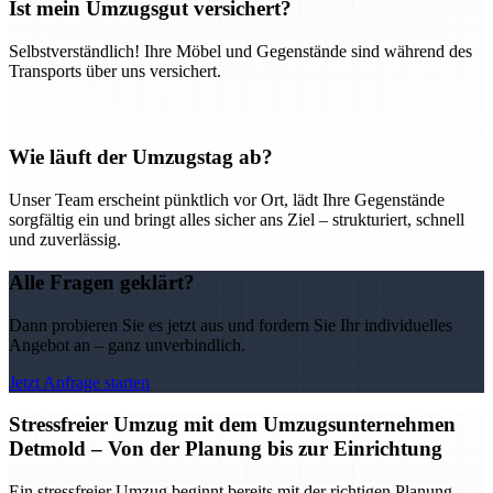
Ist mein Umzugsgut versichert?
Selbstverständlich! Ihre Möbel und Gegenstände sind während des
Transports über uns versichert.
Wie läuft der Umzugstag ab?
Unser Team erscheint pünktlich vor Ort, lädt Ihre Gegenstände
sorgfältig ein und bringt alles sicher ans Ziel – strukturiert, schnell
und zuverlässig.
Alle Fragen geklärt?
Dann probieren Sie es jetzt aus und fordern Sie Ihr individuelles
Angebot an – ganz unverbindlich.
Jetzt Anfrage starten
Stressfreier Umzug mit dem Umzugsunternehmen
Detmold – Von der Planung bis zur Einrichtung
Ein stressfreier Umzug beginnt bereits mit der richtigen Planung –