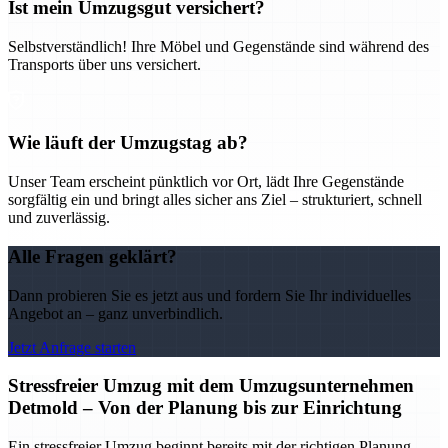
Ist mein Umzugsgut versichert?
Selbstverständlich! Ihre Möbel und Gegenstände sind während des
Transports über uns versichert.
Wie läuft der Umzugstag ab?
Unser Team erscheint pünktlich vor Ort, lädt Ihre Gegenstände
sorgfältig ein und bringt alles sicher ans Ziel – strukturiert, schnell
und zuverlässig.
Alle Fragen geklärt?
Dann probieren Sie es jetzt aus und fordern Sie Ihr individuelles
Angebot an – ganz unverbindlich.
Jetzt Anfrage starten
Stressfreier Umzug mit dem Umzugsunternehmen
Detmold – Von der Planung bis zur Einrichtung
Ein stressfreier Umzug beginnt bereits mit der richtigen Planung –