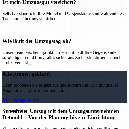
Ist mein Umzugsgut versichert?
Selbstverständlich! Ihre Möbel und Gegenstände sind während des
Transports über uns versichert.
Wie läuft der Umzugstag ab?
Unser Team erscheint pünktlich vor Ort, lädt Ihre Gegenstände
sorgfältig ein und bringt alles sicher ans Ziel – strukturiert, schnell
und zuverlässig.
Alle Fragen geklärt?
Dann probieren Sie es jetzt aus und fordern Sie Ihr individuelles
Angebot an – ganz unverbindlich.
Jetzt Anfrage starten
Stressfreier Umzug mit dem Umzugsunternehmen
Detmold – Von der Planung bis zur Einrichtung
Ein stressfreier Umzug beginnt bereits mit der richtigen Planung –