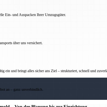
nelle Ein- und Auspacken Ihrer Umzugsgüter.
nsports über uns versichert.
g ein und bringt alles sicher ans Ziel – strukturiert, schnell und zuverl
ebot an – ganz unverbindlich.
old – Von der Planung bis zur Einrichtung