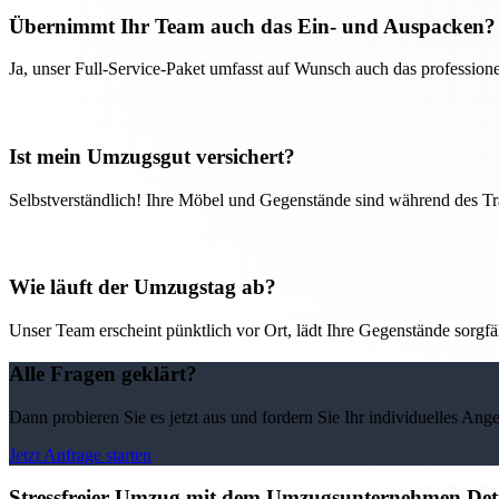
Übernimmt Ihr Team auch das Ein- und Auspacken?
Ja, unser Full-Service-Paket umfasst auf Wunsch auch das professio
Ist mein Umzugsgut versichert?
Selbstverständlich! Ihre Möbel und Gegenstände sind während des Tra
Wie läuft der Umzugstag ab?
Unser Team erscheint pünktlich vor Ort, lädt Ihre Gegenstände sorgfälti
Alle Fragen geklärt?
Dann probieren Sie es jetzt aus und fordern Sie Ihr individuelles Ang
Jetzt Anfrage starten
Stressfreier Umzug mit dem Umzugsunternehmen Detm