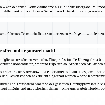
ten – von der ersten Kontaktaufnahme bis zur Schlüssübergabe. Mit mo
 pünktlich ankommen. Lassen Sie sich von Detmold überzeugen – wir 
 erfahrenes Team steht Ihnen von der ersten Anfrage bis zum letzten Ka
ssfrei und organisiert macht
öglichst stressfrei zu verlaufen. Eine professionelle Umzugsfirma über
entliche konzentrieren, während Experten die Arbeit nach Maßstäben d
s erforderliche Know-how und ein erfahrenes Team. Dies gewährleiste
en und Kosten können so effizient eingespart werden – ohne Kompromiss
e Struktur und Transparenz während des gesamten Umzugsprozesses. Sie 
n Umzug in Ruhe und mit Sicherheit planen – ohne unerwartete Hürden 