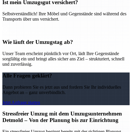
Ist mein Umzugsgut versichert?
Selbstverständlich! Ihre Möbel und Gegenstände sind während des
Transports über uns versichert.
Wie läuft der Umzugstag ab?
Unser Team erscheint pünktlich vor Ort, lädt Ihre Gegenstände
sorgfältig ein und bringt alles sicher ans Ziel – strukturiert, schnell
und zuverlässig.
Alle Fragen geklärt?
Dann probieren Sie es jetzt aus und fordern Sie Ihr individuelles
Angebot an – ganz unverbindlich.
Jetzt Anfrage starten
Stressfreier Umzug mit dem Umzugsunternehmen
Detmold – Von der Planung bis zur Einrichtung
Ein stressfreier Umzug beginnt bereits mit der richtigen Planung –