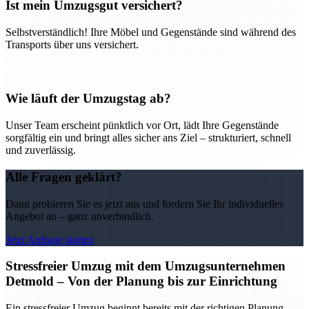
Ist mein Umzugsgut versichert?
Selbstverständlich! Ihre Möbel und Gegenstände sind während des
Transports über uns versichert.
Wie läuft der Umzugstag ab?
Unser Team erscheint pünktlich vor Ort, lädt Ihre Gegenstände
sorgfältig ein und bringt alles sicher ans Ziel – strukturiert, schnell
und zuverlässig.
Alle Fragen geklärt?
Dann probieren Sie es jetzt aus und fordern Sie Ihr individuelles
Angebot an – ganz unverbindlich.
Jetzt Anfrage starten
Stressfreier Umzug mit dem Umzugsunternehmen
Detmold – Von der Planung bis zur Einrichtung
Ein stressfreier Umzug beginnt bereits mit der richtigen Planung –