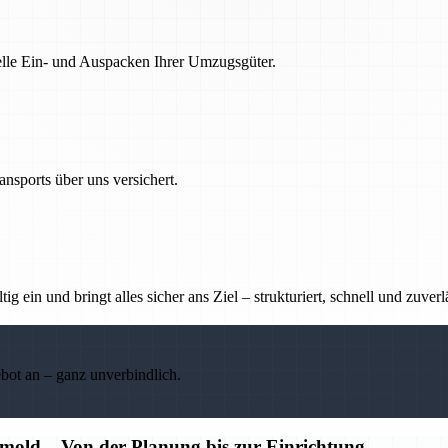
nelle Ein- und Auspacken Ihrer Umzugsgüter.
nsports über uns versichert.
g ein und bringt alles sicher ans Ziel – strukturiert, schnell und zuverl
ebot an – ganz unverbindlich.
old – Von der Planung bis zur Einrichtung