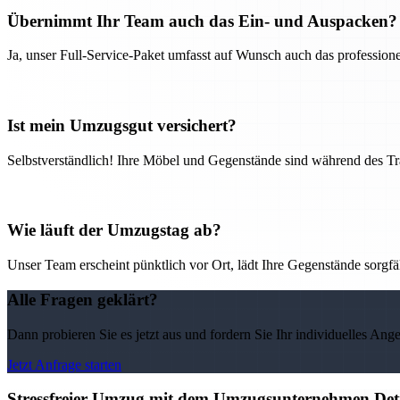
Übernimmt Ihr Team auch das Ein- und Auspacken?
Ja, unser Full-Service-Paket umfasst auf Wunsch auch das professio
Ist mein Umzugsgut versichert?
Selbstverständlich! Ihre Möbel und Gegenstände sind während des Tra
Wie läuft der Umzugstag ab?
Unser Team erscheint pünktlich vor Ort, lädt Ihre Gegenstände sorgfälti
Alle Fragen geklärt?
Dann probieren Sie es jetzt aus und fordern Sie Ihr individuelles Ang
Jetzt Anfrage starten
Stressfreier Umzug mit dem Umzugsunternehmen Detm