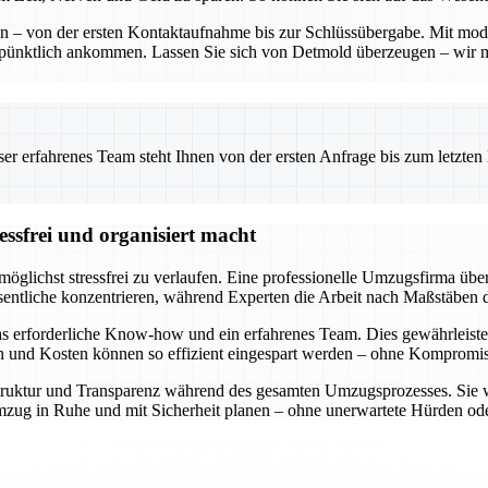
ten – von der ersten Kontaktaufnahme bis zur Schlüssübergabe. Mit mo
 pünktlich ankommen. Lassen Sie sich von Detmold überzeugen – wir 
 erfahrenes Team steht Ihnen von der ersten Anfrage bis zum letzten Ka
ssfrei und organisiert macht
öglichst stressfrei zu verlaufen. Eine professionelle Umzugsfirma über
entliche konzentrieren, während Experten die Arbeit nach Maßstäben d
s erforderliche Know-how und ein erfahrenes Team. Dies gewährleiste
en und Kosten können so effizient eingespart werden – ohne Kompromiss
e Struktur und Transparenz während des gesamten Umzugsprozesses. Sie 
n Umzug in Ruhe und mit Sicherheit planen – ohne unerwartete Hürden 