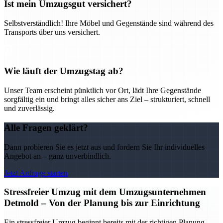
Ist mein Umzugsgut versichert?
Selbstverständlich! Ihre Möbel und Gegenstände sind während des
Transports über uns versichert.
Wie läuft der Umzugstag ab?
Unser Team erscheint pünktlich vor Ort, lädt Ihre Gegenstände
sorgfältig ein und bringt alles sicher ans Ziel – strukturiert, schnell
und zuverlässig.
Alle Fragen geklärt?
Dann probieren Sie es jetzt aus und fordern Sie Ihr individuelles
Angebot an – ganz unverbindlich.
Jetzt Anfrage starten
Stressfreier Umzug mit dem Umzugsunternehmen
Detmold – Von der Planung bis zur Einrichtung
Ein stressfreier Umzug beginnt bereits mit der richtigen Planung –