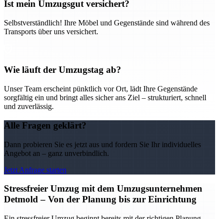
Ist mein Umzugsgut versichert?
Selbstverständlich! Ihre Möbel und Gegenstände sind während des
Transports über uns versichert.
Wie läuft der Umzugstag ab?
Unser Team erscheint pünktlich vor Ort, lädt Ihre Gegenstände
sorgfältig ein und bringt alles sicher ans Ziel – strukturiert, schnell
und zuverlässig.
Alle Fragen geklärt?
Dann probieren Sie es jetzt aus und fordern Sie Ihr individuelles
Angebot an – ganz unverbindlich.
Jetzt Anfrage starten
Stressfreier Umzug mit dem Umzugsunternehmen
Detmold – Von der Planung bis zur Einrichtung
Ein stressfreier Umzug beginnt bereits mit der richtigen Planung –