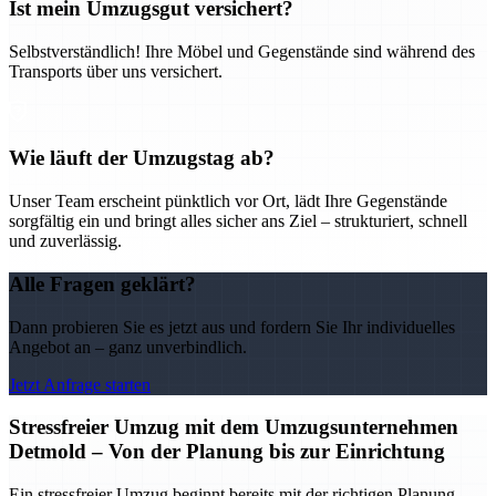
Ist mein Umzugsgut versichert?
Selbstverständlich! Ihre Möbel und Gegenstände sind während des
Transports über uns versichert.
Wie läuft der Umzugstag ab?
Unser Team erscheint pünktlich vor Ort, lädt Ihre Gegenstände
sorgfältig ein und bringt alles sicher ans Ziel – strukturiert, schnell
und zuverlässig.
Alle Fragen geklärt?
Dann probieren Sie es jetzt aus und fordern Sie Ihr individuelles
Angebot an – ganz unverbindlich.
Jetzt Anfrage starten
Stressfreier Umzug mit dem Umzugsunternehmen
Detmold – Von der Planung bis zur Einrichtung
Ein stressfreier Umzug beginnt bereits mit der richtigen Planung –