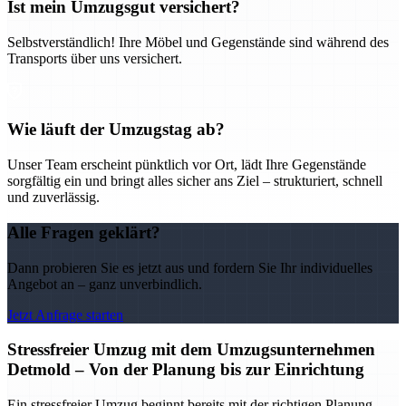
Ist mein Umzugsgut versichert?
Selbstverständlich! Ihre Möbel und Gegenstände sind während des
Transports über uns versichert.
Wie läuft der Umzugstag ab?
Unser Team erscheint pünktlich vor Ort, lädt Ihre Gegenstände
sorgfältig ein und bringt alles sicher ans Ziel – strukturiert, schnell
und zuverlässig.
Alle Fragen geklärt?
Dann probieren Sie es jetzt aus und fordern Sie Ihr individuelles
Angebot an – ganz unverbindlich.
Jetzt Anfrage starten
Stressfreier Umzug mit dem Umzugsunternehmen
Detmold – Von der Planung bis zur Einrichtung
Ein stressfreier Umzug beginnt bereits mit der richtigen Planung –