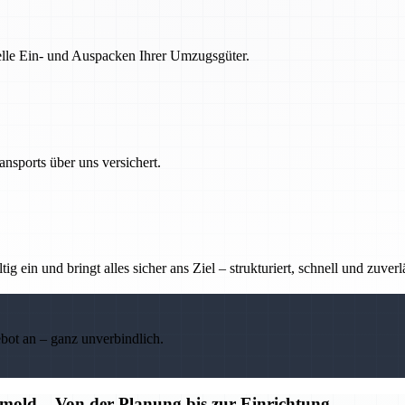
nelle Ein- und Auspacken Ihrer Umzugsgüter.
nsports über uns versichert.
g ein und bringt alles sicher ans Ziel – strukturiert, schnell und zuverl
ebot an – ganz unverbindlich.
old – Von der Planung bis zur Einrichtung