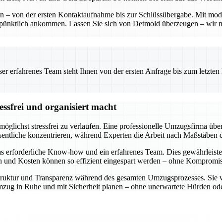
ten – von der ersten Kontaktaufnahme bis zur Schlüssübergabe. Mit mo
 pünktlich ankommen. Lassen Sie sich von Detmold überzeugen – wir 
 erfahrenes Team steht Ihnen von der ersten Anfrage bis zum letzten Ka
ssfrei und organisiert macht
öglichst stressfrei zu verlaufen. Eine professionelle Umzugsfirma über
entliche konzentrieren, während Experten die Arbeit nach Maßstäben d
s erforderliche Know-how und ein erfahrenes Team. Dies gewährleiste
en und Kosten können so effizient eingespart werden – ohne Kompromiss
e Struktur und Transparenz während des gesamten Umzugsprozesses. Sie 
n Umzug in Ruhe und mit Sicherheit planen – ohne unerwartete Hürden 