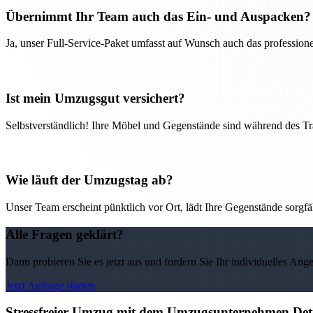
Übernimmt Ihr Team auch das Ein- und Auspacken?
Ja, unser Full-Service-Paket umfasst auf Wunsch auch das professio
Ist mein Umzugsgut versichert?
Selbstverständlich! Ihre Möbel und Gegenstände sind während des Tra
Wie läuft der Umzugstag ab?
Unser Team erscheint pünktlich vor Ort, lädt Ihre Gegenstände sorgfälti
Alle Fragen geklärt?
Dann probieren Sie es jetzt aus und fordern Sie Ihr individuelles Ang
Jetzt Anfrage starten
Stressfreier Umzug mit dem Umzugsunternehmen Detm