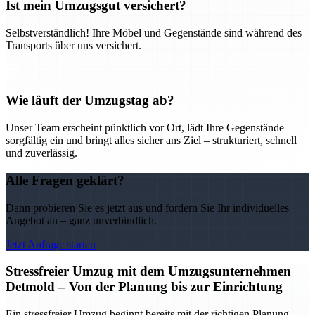
Ist mein Umzugsgut versichert?
Selbstverständlich! Ihre Möbel und Gegenstände sind während des
Transports über uns versichert.
Wie läuft der Umzugstag ab?
Unser Team erscheint pünktlich vor Ort, lädt Ihre Gegenstände
sorgfältig ein und bringt alles sicher ans Ziel – strukturiert, schnell
und zuverlässig.
Alle Fragen geklärt?
Dann probieren Sie es jetzt aus und fordern Sie Ihr individuelles
Angebot an – ganz unverbindlich.
Jetzt Anfrage starten
Stressfreier Umzug mit dem Umzugsunternehmen
Detmold – Von der Planung bis zur Einrichtung
Ein stressfreier Umzug beginnt bereits mit der richtigen Planung –