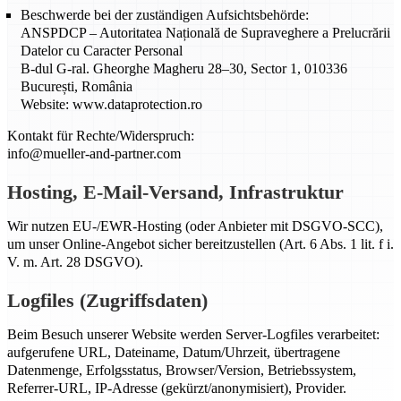
Beschwerde bei der zuständigen Aufsichtsbehörde:
ANSPDCP – Autoritatea Națională de Supraveghere a Prelucrării
Datelor cu Caracter Personal
B-dul G-ral. Gheorghe Magheru 28–30, Sector 1, 010336
București, România
Website: www.dataprotection.ro
Kontakt für Rechte/Widerspruch:
info@mueller-and-partner.com
Hosting, E-Mail-Versand, Infrastruktur
Wir nutzen EU-/EWR-Hosting (oder Anbieter mit DSGVO-SCC),
um unser Online-Angebot sicher bereitzustellen (Art. 6 Abs. 1 lit. f i.
V. m. Art. 28 DSGVO).
Logfiles (Zugriffsdaten)
Beim Besuch unserer Website werden Server-Logfiles verarbeitet:
aufgerufene URL, Dateiname, Datum/Uhrzeit, übertragene
Datenmenge, Erfolgsstatus, Browser/Version, Betriebssystem,
Referrer-URL, IP-Adresse (gekürzt/anonymisiert), Provider.