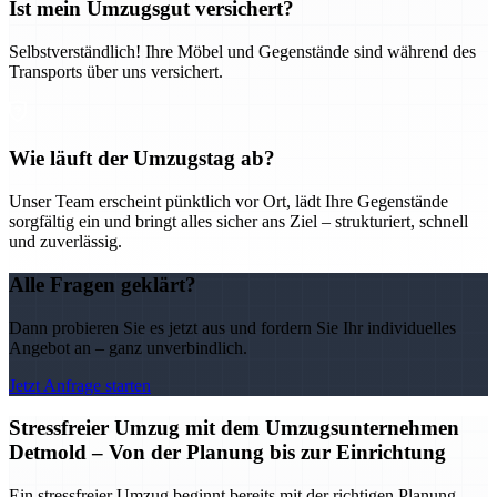
Ist mein Umzugsgut versichert?
Selbstverständlich! Ihre Möbel und Gegenstände sind während des
Transports über uns versichert.
Wie läuft der Umzugstag ab?
Unser Team erscheint pünktlich vor Ort, lädt Ihre Gegenstände
sorgfältig ein und bringt alles sicher ans Ziel – strukturiert, schnell
und zuverlässig.
Alle Fragen geklärt?
Dann probieren Sie es jetzt aus und fordern Sie Ihr individuelles
Angebot an – ganz unverbindlich.
Jetzt Anfrage starten
Stressfreier Umzug mit dem Umzugsunternehmen
Detmold – Von der Planung bis zur Einrichtung
Ein stressfreier Umzug beginnt bereits mit der richtigen Planung –