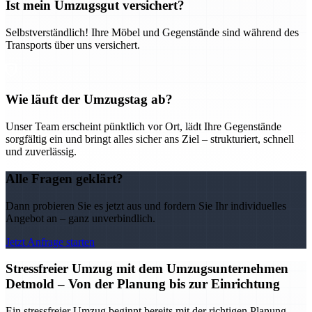
Ist mein Umzugsgut versichert?
Selbstverständlich! Ihre Möbel und Gegenstände sind während des
Transports über uns versichert.
Wie läuft der Umzugstag ab?
Unser Team erscheint pünktlich vor Ort, lädt Ihre Gegenstände
sorgfältig ein und bringt alles sicher ans Ziel – strukturiert, schnell
und zuverlässig.
Alle Fragen geklärt?
Dann probieren Sie es jetzt aus und fordern Sie Ihr individuelles
Angebot an – ganz unverbindlich.
Jetzt Anfrage starten
Stressfreier Umzug mit dem Umzugsunternehmen
Detmold – Von der Planung bis zur Einrichtung
Ein stressfreier Umzug beginnt bereits mit der richtigen Planung –