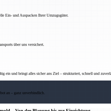
nelle Ein- und Auspacken Ihrer Umzugsgüter.
nsports über uns versichert.
g ein und bringt alles sicher ans Ziel – strukturiert, schnell und zuverl
ebot an – ganz unverbindlich.
old – Von der Planung bis zur Einrichtung