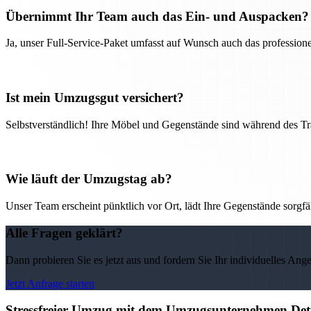
Übernimmt Ihr Team auch das Ein- und Auspacken?
Ja, unser Full-Service-Paket umfasst auf Wunsch auch das professio
Ist mein Umzugsgut versichert?
Selbstverständlich! Ihre Möbel und Gegenstände sind während des Tra
Wie läuft der Umzugstag ab?
Unser Team erscheint pünktlich vor Ort, lädt Ihre Gegenstände sorgfälti
Alle Fragen geklärt?
Dann probieren Sie es jetzt aus und fordern Sie Ihr individuelles Ang
Jetzt Anfrage starten
Stressfreier Umzug mit dem Umzugsunternehmen Detm