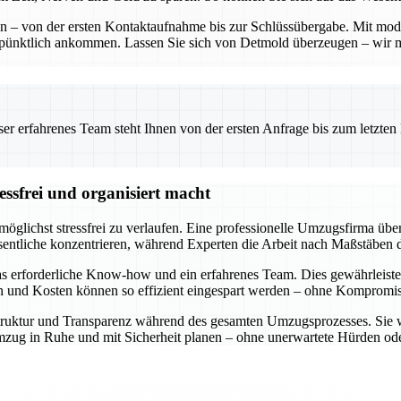
ten – von der ersten Kontaktaufnahme bis zur Schlüssübergabe. Mit mo
 pünktlich ankommen. Lassen Sie sich von Detmold überzeugen – wir 
 erfahrenes Team steht Ihnen von der ersten Anfrage bis zum letzten Ka
ssfrei und organisiert macht
öglichst stressfrei zu verlaufen. Eine professionelle Umzugsfirma über
entliche konzentrieren, während Experten die Arbeit nach Maßstäben d
s erforderliche Know-how und ein erfahrenes Team. Dies gewährleiste
en und Kosten können so effizient eingespart werden – ohne Kompromiss
e Struktur und Transparenz während des gesamten Umzugsprozesses. Sie 
n Umzug in Ruhe und mit Sicherheit planen – ohne unerwartete Hürden 