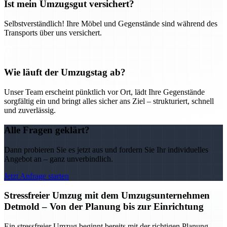
Ist mein Umzugsgut versichert?
Selbstverständlich! Ihre Möbel und Gegenstände sind während des
Transports über uns versichert.
Wie läuft der Umzugstag ab?
Unser Team erscheint pünktlich vor Ort, lädt Ihre Gegenstände
sorgfältig ein und bringt alles sicher ans Ziel – strukturiert, schnell
und zuverlässig.
Alle Fragen geklärt?
Dann probieren Sie es jetzt aus und fordern Sie Ihr individuelles
Angebot an – ganz unverbindlich.
Jetzt Anfrage starten
Stressfreier Umzug mit dem Umzugsunternehmen
Detmold – Von der Planung bis zur Einrichtung
Ein stressfreier Umzug beginnt bereits mit der richtigen Planung –