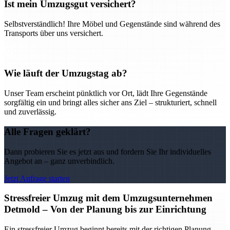
Ist mein Umzugsgut versichert?
Selbstverständlich! Ihre Möbel und Gegenstände sind während des
Transports über uns versichert.
Wie läuft der Umzugstag ab?
Unser Team erscheint pünktlich vor Ort, lädt Ihre Gegenstände
sorgfältig ein und bringt alles sicher ans Ziel – strukturiert, schnell
und zuverlässig.
Alle Fragen geklärt?
Dann probieren Sie es jetzt aus und fordern Sie Ihr individuelles
Angebot an – ganz unverbindlich.
Jetzt Anfrage starten
Stressfreier Umzug mit dem Umzugsunternehmen
Detmold – Von der Planung bis zur Einrichtung
Ein stressfreier Umzug beginnt bereits mit der richtigen Planung –