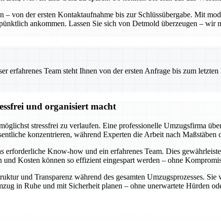
ten – von der ersten Kontaktaufnahme bis zur Schlüssübergabe. Mit mo
 pünktlich ankommen. Lassen Sie sich von Detmold überzeugen – wir 
 erfahrenes Team steht Ihnen von der ersten Anfrage bis zum letzten Ka
ssfrei und organisiert macht
öglichst stressfrei zu verlaufen. Eine professionelle Umzugsfirma über
entliche konzentrieren, während Experten die Arbeit nach Maßstäben d
s erforderliche Know-how und ein erfahrenes Team. Dies gewährleiste
en und Kosten können so effizient eingespart werden – ohne Kompromiss
e Struktur und Transparenz während des gesamten Umzugsprozesses. Sie 
n Umzug in Ruhe und mit Sicherheit planen – ohne unerwartete Hürden 