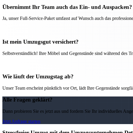
Übernimmt Ihr Team auch das Ein- und Auspacken?
Ja, unser Full-Service-Paket umfasst auf Wunsch auch das professio
Ist mein Umzugsgut versichert?
Selbstverständlich! Ihre Möbel und Gegenstände sind während des Tra
Wie läuft der Umzugstag ab?
Unser Team erscheint pünktlich vor Ort, lädt Ihre Gegenstände sorgfälti
Alle Fragen geklärt?
Dann probieren Sie es jetzt aus und fordern Sie Ihr individuelles Ang
Jetzt Anfrage starten
Stressfreier Umzug mit dem Umzugsunternehmen Detm