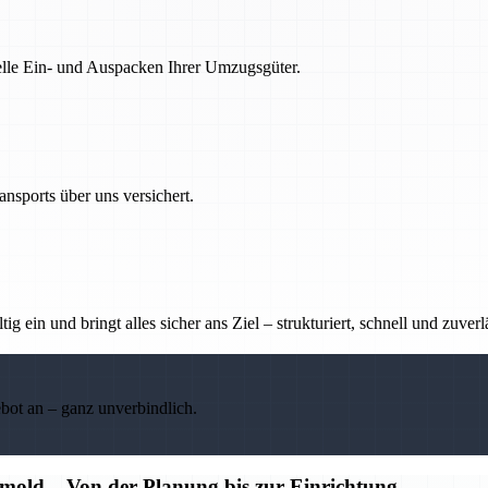
nelle Ein- und Auspacken Ihrer Umzugsgüter.
nsports über uns versichert.
g ein und bringt alles sicher ans Ziel – strukturiert, schnell und zuverl
ebot an – ganz unverbindlich.
old – Von der Planung bis zur Einrichtung