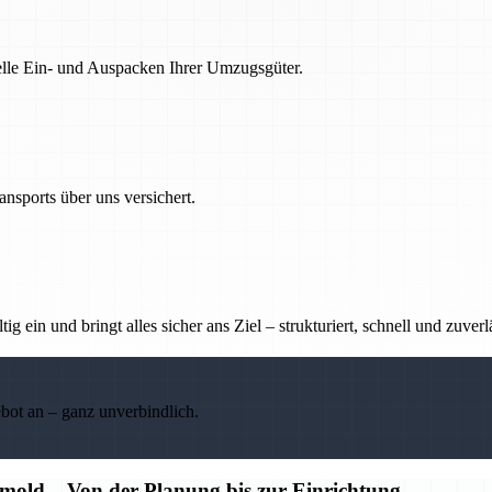
nelle Ein- und Auspacken Ihrer Umzugsgüter.
nsports über uns versichert.
g ein und bringt alles sicher ans Ziel – strukturiert, schnell und zuverl
ebot an – ganz unverbindlich.
old – Von der Planung bis zur Einrichtung