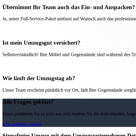
Übernimmt Ihr Team auch das Ein- und Auspacken?
Ja, unser Full-Service-Paket umfasst auf Wunsch auch das professio
Ist mein Umzugsgut versichert?
Selbstverständlich! Ihre Möbel und Gegenstände sind während des Tra
Wie läuft der Umzugstag ab?
Unser Team erscheint pünktlich vor Ort, lädt Ihre Gegenstände sorgfälti
Alle Fragen geklärt?
Dann probieren Sie es jetzt aus und fordern Sie Ihr individuelles Ang
Jetzt Anfrage starten
Stressfreier Umzug mit dem Umzugsunternehmen Detm