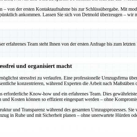
ten – von der ersten Kontaktaufnahme bis zur Schlüssübergabe. Mit mo
 pünktlich ankommen. Lassen Sie sich von Detmold überzeugen – wir 
 erfahrenes Team steht Ihnen von der ersten Anfrage bis zum letzten Ka
ssfrei und organisiert macht
öglichst stressfrei zu verlaufen. Eine professionelle Umzugsfirma über
entliche konzentrieren, während Experten die Arbeit nach Maßstäben d
s erforderliche Know-how und ein erfahrenes Team. Dies gewährleiste
en und Kosten können so effizient eingespart werden – ohne Kompromiss
e Struktur und Transparenz während des gesamten Umzugsprozesses. Sie 
n Umzug in Ruhe und mit Sicherheit planen – ohne unerwartete Hürden 