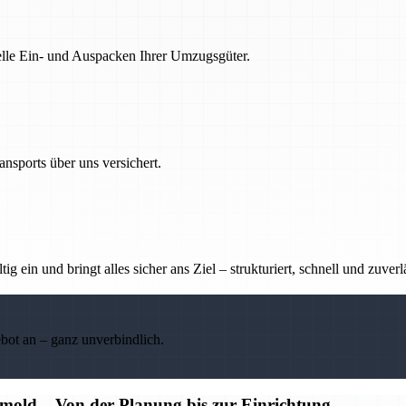
nelle Ein- und Auspacken Ihrer Umzugsgüter.
nsports über uns versichert.
g ein und bringt alles sicher ans Ziel – strukturiert, schnell und zuverl
ebot an – ganz unverbindlich.
old – Von der Planung bis zur Einrichtung