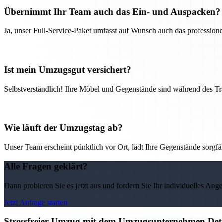
Übernimmt Ihr Team auch das Ein- und Auspacken?
Ja, unser Full-Service-Paket umfasst auf Wunsch auch das professio
Ist mein Umzugsgut versichert?
Selbstverständlich! Ihre Möbel und Gegenstände sind während des Tra
Wie läuft der Umzugstag ab?
Unser Team erscheint pünktlich vor Ort, lädt Ihre Gegenstände sorgfälti
Alle Fragen geklärt?
Dann probieren Sie es jetzt aus und fordern Sie Ihr individuelles Ang
Jetzt Anfrage starten
Stressfreier Umzug mit dem Umzugsunternehmen Detm