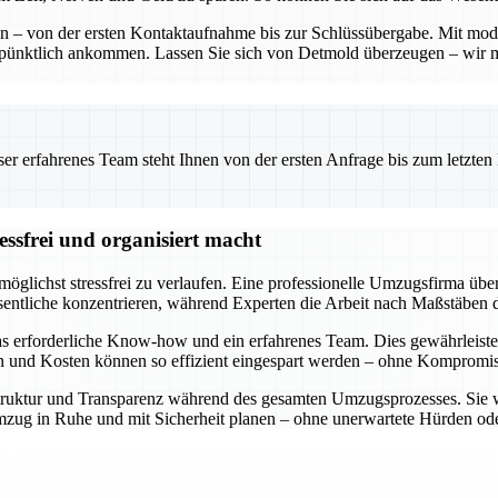
ten – von der ersten Kontaktaufnahme bis zur Schlüssübergabe. Mit mo
 pünktlich ankommen. Lassen Sie sich von Detmold überzeugen – wir 
 erfahrenes Team steht Ihnen von der ersten Anfrage bis zum letzten Ka
ssfrei und organisiert macht
öglichst stressfrei zu verlaufen. Eine professionelle Umzugsfirma über
entliche konzentrieren, während Experten die Arbeit nach Maßstäben d
s erforderliche Know-how und ein erfahrenes Team. Dies gewährleiste
en und Kosten können so effizient eingespart werden – ohne Kompromiss
e Struktur und Transparenz während des gesamten Umzugsprozesses. Sie 
n Umzug in Ruhe und mit Sicherheit planen – ohne unerwartete Hürden 