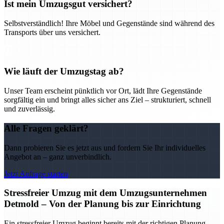
Ist mein Umzugsgut versichert?
Selbstverständlich! Ihre Möbel und Gegenstände sind während des
Transports über uns versichert.
Wie läuft der Umzugstag ab?
Unser Team erscheint pünktlich vor Ort, lädt Ihre Gegenstände
sorgfältig ein und bringt alles sicher ans Ziel – strukturiert, schnell
und zuverlässig.
Alle Fragen geklärt?
Dann probieren Sie es jetzt aus und fordern Sie Ihr individuelles
Angebot an – ganz unverbindlich.
Jetzt Anfrage starten
Stressfreier Umzug mit dem Umzugsunternehmen
Detmold – Von der Planung bis zur Einrichtung
Ein stressfreier Umzug beginnt bereits mit der richtigen Planung –